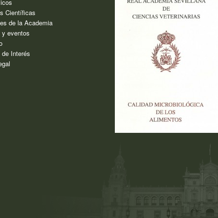
icos
s Científicas
es de la Academia
s y eventos
o
 de Interés
egal