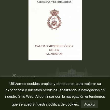
Utilizamos cookies propias y de terceros para mejorar su
La Academia
Sesiones
Secciones
Enlaces de Interés
Aviso
experiencia y nuestros servicios, analizando la navegación en
Legal
Contacto
nuestro Sitio Web. Al continuar con la navegación entendemos
Real Academia Sevillana de Ciencias Veterinarias © 2015 | Todos
los derechos reservados |
Codetia
que se acepta nuestra política de cookies.
Aceptar