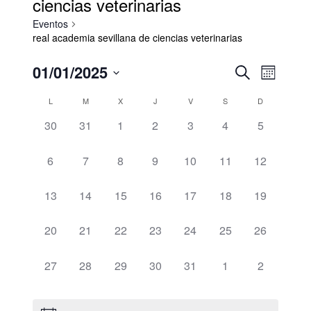
ciencias veterinarias
Eventos
real academia sevillana de ciencias veterinarias
Navegació
Navega
01/01/2025
Buscar
Mes
de
de
Seleccionar
vistas
Calendario
búsqueda
L
M
X
J
V
S
D
de
fecha.
de
y
Evento
0
0
0
0
0
0
0
30
31
1
2
3
4
5
Eventos
vistas
eventos,
eventos,
eventos,
eventos,
eventos,
eventos,
eventos,
de
0
0
0
0
0
0
0
6
7
8
9
10
11
12
Eventos
eventos,
eventos,
eventos,
eventos,
eventos,
eventos,
eventos,
0
0
0
0
0
0
0
13
14
15
16
17
18
19
eventos,
eventos,
eventos,
eventos,
eventos,
eventos,
eventos,
0
0
0
0
0
0
0
20
21
22
23
24
25
26
eventos,
eventos,
eventos,
eventos,
eventos,
eventos,
eventos,
0
0
0
0
0
0
0
27
28
29
30
31
1
2
eventos,
eventos,
eventos,
eventos,
eventos,
eventos,
eventos,