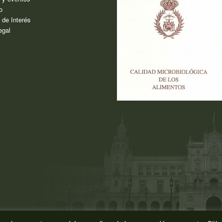
o
 de Interés
egal