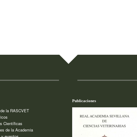
Publicaciones
a de la RASCVET
icos
s Científicas
es de la Academia
s y eventos