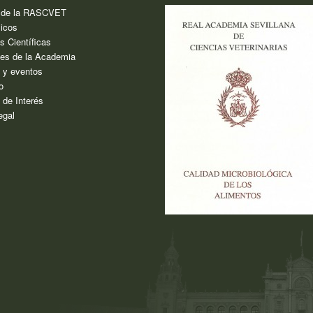
a de la RASCVET
icos
s Científicas
es de la Academia
s y eventos
o
 de Interés
egal