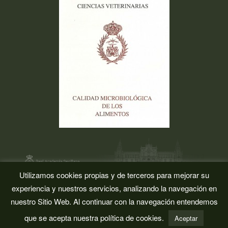
Utilizamos cookies propias y de terceros para mejorar su
La Academia
Sesiones
Secciones
Enlaces de Interés
Aviso
experiencia y nuestros servicios, analizando la navegación en
Legal
Contacto
nuestro Sitio Web. Al continuar con la navegación entendemos
Real Academia Sevillana de Ciencias Veterinarias © 2015 | Todos
los derechos reservados |
Codetia
que se acepta nuestra política de cookies.
Aceptar