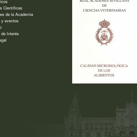
icos
s Científicas
es de la Academia
s y eventos
o
 de Interés
egal