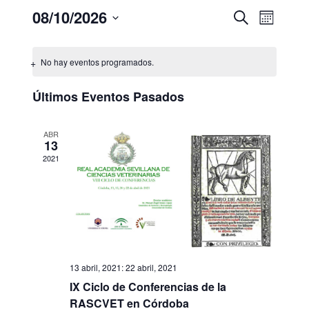
Navegació
Navega
08/10/2026
Buscar
Mes
de
de
Seleccionar
vistas
búsqueda
de
fecha.
y
No hay eventos programados.
Evento
vistas
de
Últimos Eventos Pasados
Eventos
ABR
13
2021
13 abril, 2021
:
22 abril, 2021
IX Ciclo de Conferencias de la
RASCVET en Córdoba