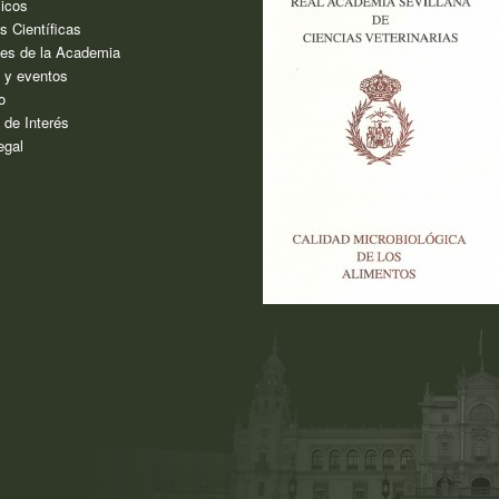
icos
s Científicas
es de la Academia
s y eventos
o
 de Interés
egal