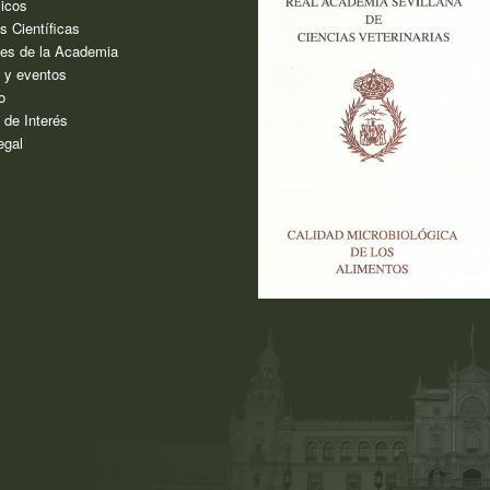
icos
s Científicas
es de la Academia
s y eventos
o
 de Interés
egal