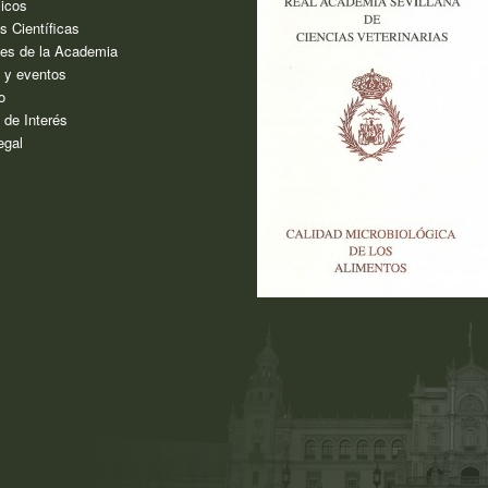
icos
s Científicas
es de la Academia
s y eventos
o
 de Interés
egal